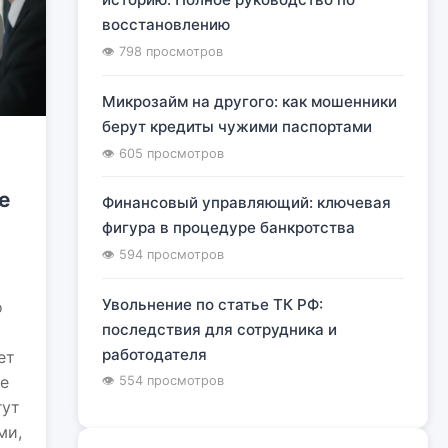
восстановлению
👁 798 просмотров
Микрозайм на другого: как мошенники
берут кредиты чужими паспортами
👁 605 просмотров
е
Финансовый управляющий: ключевая
фигура в процедуре банкротства
👁 594 просмотров
Увольнение по статье ТК РФ:
о
последствия для сотрудника и
работодателя
ет
ие
👁 554 просмотров
гут
ми,